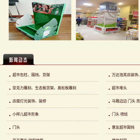
银鹭堆头、地贴、吊旗
异形小货架
仿真草坪围挡、铁皮围挡、宣传画面
包柱、货架
超市包柱、围挡、货架
万达泡芙店装饰
亚克力雕刻、生态板货架、奥松板雕刻
超市堆头
异形发光货架 ——伊利
立体雕塑
指南针咨询公司亚克力雕刻字
朗途陶瓷店面装饰、装修
店面灯光装饰、装修
马路边边 门头 
小样儿超市形象
门头 喷绘
门头
惠友超市围挡
银鹭堆头、地贴、吊旗
仿真草坪围挡、铁皮围挡、宣传画面