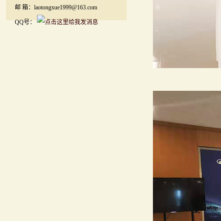
邮 箱：laotongxue1999@163.com
QQ号：