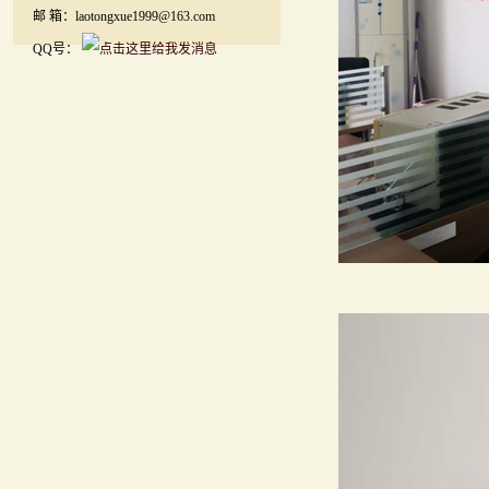
邮 箱：laotongxue1999@163.com
QQ号：