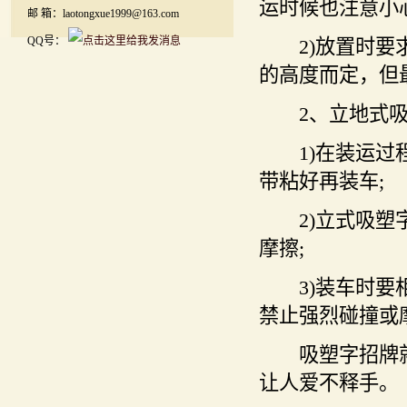
运时候也注意小
邮 箱：laotongxue1999@163.com
QQ号：
2)放置时要求
的高度而定，但最
2、立地式吸
1)在装运过程
带粘好再装车;
2)立式吸塑字
摩擦;
3)装车时要相
禁止强烈碰撞或
吸塑字招牌就
让人爱不释手。