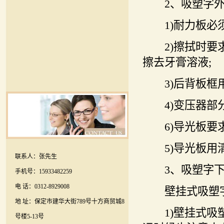
2、吸塑字外
1)耐力板必须
2)擦拭时要求
擦去牙膏溶液;
3)后背板框用
4)变压器部分
6)导光板要求
5)导光板用清洁
联系人：张先生
3、吸塑字下部
手机号：15933482259
电 话：0312-8929008
壁挂式吸塑
地 址：保定市建华大街789号十方商贸城8
1)壁挂式吸塑
号楼5-13号