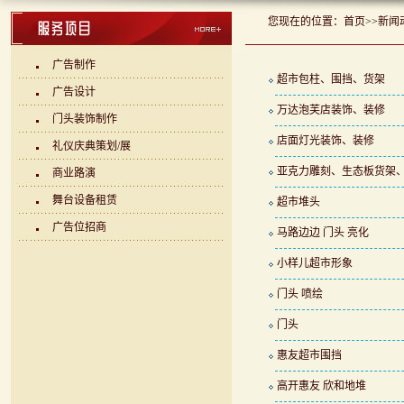
您现在的位置：
首页
>>
新闻
广告制作
超市包柱、围挡、货架
广告设计
万达泡芙店装饰、装修
门头装饰制作
店面灯光装饰、装修
礼仪庆典策划/展
亚克力雕刻、生态板货架
商业路演
舞台设备租赁
超市堆头
广告位招商
马路边边 门头 亮化
小样儿超市形象
门头 喷绘
门头
惠友超市围挡
高开惠友 欣和地堆