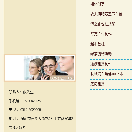
墙体刻字
农夫酒吧万圣节布置
海之言包柱货架
舒克广告制作
超市包柱
绿茶促销活动
道旗租赁制作
长城汽车哈佛H8上市
篷房租赁
联系人：张先生
手机号：15933482259
电 话：0312-8929008
地 址：保定市建华大街789号十方商贸城8
号楼5-13号