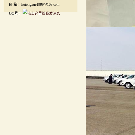
邮 箱：laotongxue1999@163.com
QQ号：