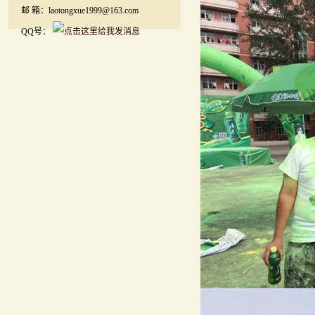
邮 箱：laotongxue1999@163.com
QQ号：