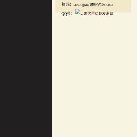
邮 箱：laotongxue1999@163.com
QQ号：