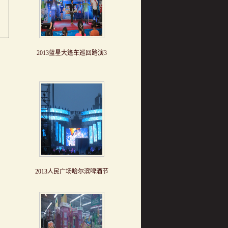
2013蓝星大篷车巡回路演3
2013人民广场哈尔滨啤酒节