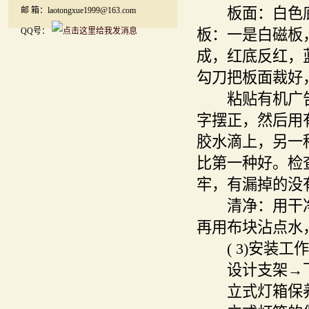
板面：白色底
邮 箱：laotongxue1999@163.com
QQ号：
板：一是白磁板
成，红底反红，
勾刀把板面裁好，
粘贴有机广告
字摆正，然后用
胶水滴上，另一
比第一种好。检
牢，有漏掉的没
清净：用干净
再用布块沾点水
( 3)安装工
设计支架→下
立式灯箱保养