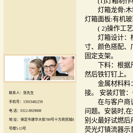
(1)灯箱制作
灯箱龙骨:木制
灯箱面板:有机玻
( 2)操作工
灯箱设计：根
寸、颜色搭配、
固定支架。
下料：根据尺寸
然后铁钉钉上。
金属材料料：
接。 安装灯管：
联系人：张先生
在与客户商谈
手机号：15933482259
问题。安装时,
电 话：0312-8929008
别火最好试燃后
地 址：保定市建华大街789号十方商贸城8
荧光灯镇流器示
号楼5-13号