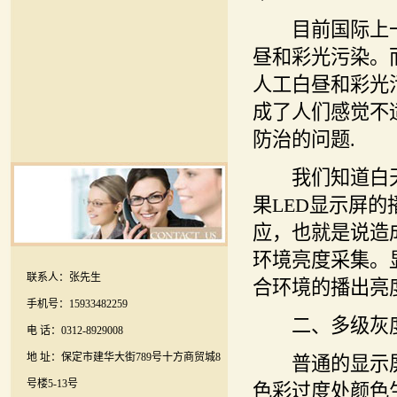
目前国际上一般
昼和彩光污染。
人工白昼和彩光
成了人们感觉不
防治的问题.
我们知道白天
果LED显示屏
应，也就是说造
环境亮度采集。
联系人：张先生
合环境的播出亮
手机号：15933482259
二、多级灰度
电 话：0312-8929008
地 址：保定市建华大街789号十方商贸城8
普通的显示屏系
号楼5-13号
色彩过度处颜色