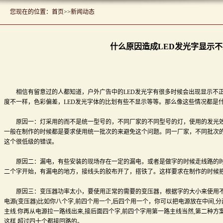
您现在的位置：
首页
>>
新闻动态
什么原因造成LED发光字显示
相信有留意过的人都知道，户外广告中的LED发光字有很多时候会出现显示不正
度不一样，色彩偏差，LED发光字体的比划有些不显示等等。那么像这些情况都是
原因一：灯采用的而不是统一型号的，不同厂家的不同型号的灯，使用的发光效
一般在制作的时候都是要求使用统一批次的来避免这个问题。同一厂家，不同批次
这个很低级的错误。
原因二：漏电，有些安装的现场存在一定的漏电，或者是做字的时候走线路的时
二个字开始，有漏电的地方，接线头的胶布开了，搭铁了。这样要求在制作的时候
原因三：变压器功率太小，要使用正常的需要的变压器，根据字的大小来使用不
电源(变压器)比如你八个字,前四个用一个,后四个用一个，你可以把电源放在中间,
主线.你再从电源拉一路线出来,接后面四个字,前四个字用第一路主线当然,第二种方案
这样,超过四十个都接回路的。