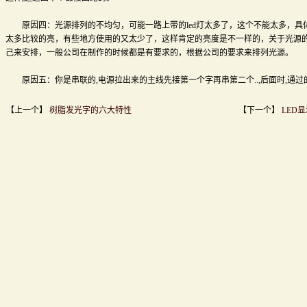
原因四：光源排列的不均匀，可能一路上带的led灯太多了，这个不能太多，具
太多比较的亮，有些地方使用的又太少了，这样肯定的亮度是不一样的，关于光源
己来安排，一般公司在制作的时候都是有要求的，根据公司的要求来排列光源。
原因五：你是串联的,电源拉出来的主线先接第一个字再串第二个..,后面时,通过
【上一个】
树脂发光字的六大特性
【下一个】
LED