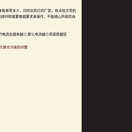
体每串带多少，问你买的灯的厂家。有点地方带的
的排列密度要根据要求来操作，不能随心所欲的自
的电流会越来越小,那么电流越小亮度就越低
显示屏光污染的问题