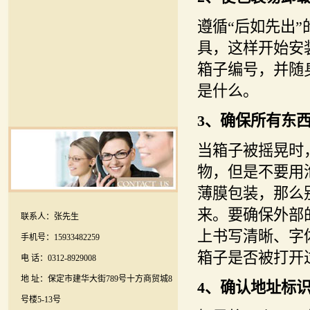
遵循“后如先出
具，这样开始安
箱子编号，并随
是什么。
3、确保所有东
当箱子被摇晃时
物，但是不要用
薄膜包装，那么
来。要确保外部
联系人：张先生
上书写清晰、字
手机号：15933482259
箱子是否被打开
电 话：0312-8929008
地 址：保定市建华大街789号十方商贸城8
4、确认地址标
号楼5-13号