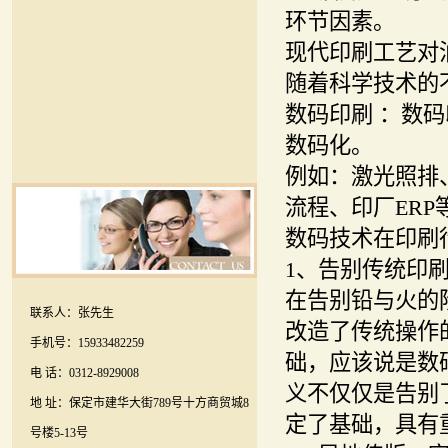
环节因素。
现代印刷工艺对
随着科学技术的
数码印刷 ：数
数码化。
例如：激光照排
流程、印厂ER
数码技术在印刷
1、告别传统印
在告别铅与火的
联系人：张先生
改造了传统操作
手机号：15933482259
础，应该说是数
电 话：0312-8929008
义不仅仅是告别
地 址：保定市建华大街789号十方商贸城8
定了基础，具有
号楼5-13号