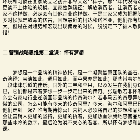
环境和习惯在宜家成立之初并非今天这个样子，那个年代没有
更谈不上体验的规模。宜家独辟蹊径：解放消费者，让消费者
家不这样做，必定会有其他企业这样做。于是宜家又成为把握
多时候就是致命的伤害，回想最近的柯达和诺基亚，他们都有
大。但是在对趋势和宏观出现偏差的时候，纷纷走下了被人敬
惜！
二 营销战略思维第二堂课：怀有梦想
梦想是一个品牌的精神依托，是一个凝聚智慧团队的基石。
奇演绎：宝洁如此，通用如此，而苹果亦是如此；那些带着梦
一段津津乐道的佳话。国外的三星和苹果，以及发生在我们身
巴，它们都是带着梦想一步一步走出来的传奇。张瑞敏若非怀
么会有家电行业逆袭国际品牌的传奇海尔？若非马云的奇思异
傲的公司，怎么可能有今天的传奇阿里？今天，海尔和阿里巴
他们走到一起？唯有期待惊喜！营销人必须将自己的梦想和品
会让营销人更加的坚持，更加的执着，更加热血沸腾地感官品
那些冰冷的数字，最后沦为漠不关心的看客。所以怀有梦想和
课。