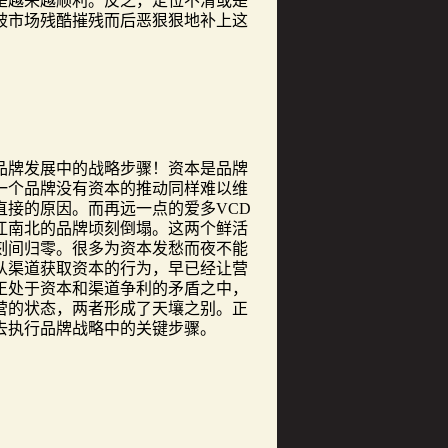
是越来越顺利。反之，定位不清或是
被市场残酷摧残而后恶狠狠地补上这
牌发展中的战略步骤！资本是品牌
一个品牌没有资本的推动同样难以维
接的原因。而再远一点的爱多VCD
江南北的品牌顷刻倒塌。这两个鲜活
刻间归零。很多为资本发愁而夜不能
从渠道获取资本的行为，早已经让营
正处于资本和渠道争利的矛盾之中，
营的状态，两者形成了天壤之别。正
、去执行品牌战略中的关键步骤。