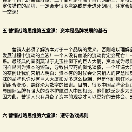
锁定了自己的目标群体，三个品牌走在属于自己的路上，走得
定位错位的品牌，一定会走很多弯路或是走进死胡同，注定会
一堂课！
五 营销战略思维第五堂课：资本是品牌发展的基石
营销人必须了解资本对于一个品牌的意义，否则难以理解品
发展过程中流动的血液！一个人没有血液的流动肯定会死亡！
系。最经典的案例莫过于史玉柱倒下的巨人大厦，资本成为最直
同样是因为资本的短缺，导致供应商的倒戈逼债，一个红遍大
的案例让我们营销人明白：资本有的时候会让营销人的智慧顷
寐的品牌也许没有巨人大厦和爱多这么极端，但是他们疯狂地
销组合变形，最终沦为数字的奴隶。目前，很多中国品牌企业
与国际品牌有强大的资本护航进入中国相比，他们缺乏步步为
因为此，营销人只有具备了资本的观念才可以更好的去体会
六 营销战略思维第六堂课：遵守游戏规则