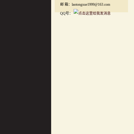
邮 箱：laotongxue1999@163.com
QQ号：