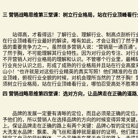
三 营销战略思维第三堂课：树立行业格局，站在行业顶峰看
站得高，才看得远！了解行业、理解行业、制高点剖析行业
在行业顶峰看行业最好的解读，唯有如此，才会让我们了然于
造的重要竞争力之一。虽然很多营销人说：“营销是一通百通”
了然于胸，不可能理解其行业特性。因为对行业的专注、对行
不开营销人对行业格局的理解和认识。不管哪个行业里，最稀
行业充分认识之后，形成了成熟的行业格局并且站在行业高度
山小！”也许就是对这些行业精英的真实写照！他们精准的在
业顶峰，俯视行业全貌的时候，对机会理所当然的了然于胸！
须树立行业格局，站在行业顶峰看行业，哪怕忍受高处不
四 营销战略思维第四堂课：选对方向，让品牌走在正确的
品牌的发展一定要有清晰的定位，而且必须是正确的定位。
予他们的，所以营销人在选择品牌的方向的时候变得异常关键
上。保证品牌走在正确的路上有两个关键：品牌心智的定位和
大洗发水品牌：飘柔、海飞丝和潘婷就是最好的证明，他们建