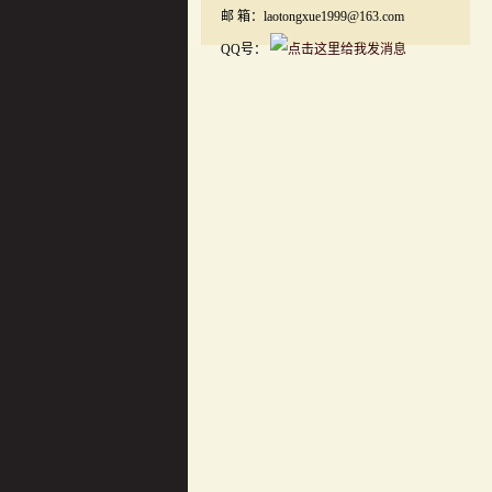
邮 箱：laotongxue1999@163.com
QQ号：