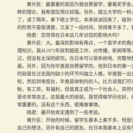
黄升民：最重要的是因为我自费留学，要看奖学金。
粹的理论，我希望应用比较强。另外，国立大学的一桥
了，读了两年，拿下硕士学位，本来就该回来了，碰到
的形势不是很清楚，又呆了一段时间，觉得差不多了，
杨君：您觉得在日本这几年对您的影响大吗？
黄升民：大。最深的影响有两点，一个是学术的角度
理知识，我从
1972
年就到报纸工作，对传播、新闻等等
过，但没有太深的研究。在日本可以很系统地、完整地
面。另外，因为你毕竟是自费留学的，他到日本的第一
的就是在过去国内缺少的环节叫独立人格，毕竟我一出
校，然后到电视台，毕竟是体制内的人。比方说我们可
粉，有工资，有福利，但是真正成为一个社会人，突然
是也非常自主，这是最大的收获。我觉得做学问也好，
常重要的。没有这个东西，很难做事情。
杨君：最开始肯定遇到了一些考验。
黄升民：开始的时候，留学生基本上差不多，但是没
自己的想法，另外有自己的朋友。在日本我基本上没有