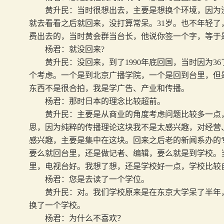
黄升民：当时很想出去，主要是想换个环境，因为没
就去看看之后就回来，没打算常呆。
31
岁。也不年轻了
费出去的，当时黄会群当台长，他说你签一个字，等于
杨君：就没回来
?
黄升民：没回来，到了
1990
年底回国，当时因为
36
个考虑。一个是到北京广播学院，一个是回到台里，但
东西不是很合拍，我是学广告、产业和传播。
杨君：那时日本的理念比较超前。
黄升民：主要是从商业的角度考虑问题比较多一点，
思，因为纯粹的传播理论这块我不是太感兴趣，对经营
感兴趣，主要是集中在这块。回来之后老的新闻系办的
要么就回台里，还是做记者、编辑，要么就是到学校。
里，电视台好。我想了想，还是学校好一点，学校比较
杨君：您是去读了一个学位。
黄升民：对。我们学校原来是在东京大学呆了半年，
换了一个学校。
杨君：为什么不喜欢？