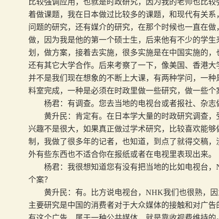
比较强调应用，也就是时政研究，因为我的老师也比较
着做课题，我在日本做过比较多的课题，和现代有关系
问题的研究，还有媒介的研究，在那个时候也一直在做
做，因为我是他的第一个硕士生，后来他有不少的学生
划，做方案，接着去实施，很多实施是在中国实施的，
还有其它大学合作。后来考察了一下，像美国、香港大
并不是我们现在想象的不断上大课，有两种学问，一种
料室完成，一种是必须在时政里做一些研究，做一些个
杨君：有调查。您去当地的电视台或者报社、杂志
黄升民：肯定有。在日本学大量的时政研究调查，受
兴趣不是很大，如果真正做过学术研究，比较喜欢能够
制，我做了很多年的记者，也知道，到点了就得交稿，
外有些东西也不适合你在报纸或者在电视里表现出来。
杨君：我很想知道您有没有把当地的比如电视台，
个案？
黄升民：有。比方说电视台，
NHK
我们也很熟，因
主要研究是中国的消费者对于大众媒体的接触和对广告
有这个广告，属于一种公共媒体，就是靠收视费维持的