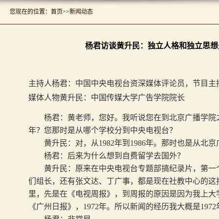
您现在的位置：
首页
>>
新闻动态
杨君访谈黄升民：独立人格和独立思想
主持人杨君：中国中央电视台资深媒体评论员，节目主
媒体人物黄升民：中国传媒大学广告学院院长
杨君：黄老师，您好。我听说您在到北京广播学院
年？您那时是从哪个学校分到中央电视台？
黄升民：对，从
1982
年到
1986
年。那时也是从北
杨君：后来为什么想到自费留学去国外？
黄升民：原来在中央电视台专题部搞纪录片，第一
们组长，还有张文达、丁广事，都是现在社教中心的这
里，先是在《电视周报》，到周报的原因是因为我上大
《广州日报》，
1972
年。所以新闻的经历我大概是
1972