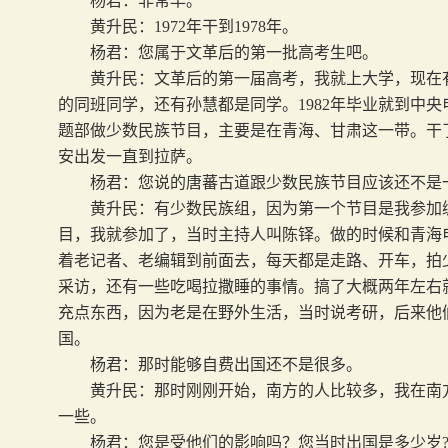
杨君：非常早。
黄升民：
1972
年干到
1978
年。
杨君：您属于文革后的第一批高考生吧。
黄升民：文革后的第一届高考，我就上大学，现在
的同班同学，还有孙慧都是同学。
1982
年毕业就到中央
题部做少数民族节目，主要是在青海、甘肃这一带。干
安出发一直到拉萨。
杨君：您说的唐蕃古道跟少数民族节目应该还不是
黄升民：有少数民族组，因为第一个节目是我参加
目，我就参加了，当时主持人叫陈铎。做的时候和青海
着老记者、老编辑到前面去，每天都是走路、开车，拍
采访，还有一些吃喝拉撒睡的事情。搞了大概两年左右
充点东西，因为老是在野外生活，当时说考研，后来他
国。
杨君：那时能够自费出国还不是很多。
黄升民：那时刚刚开始，南方的人比较多，我在南方
一些。
杨君：您是受他们的影响吗？您当时出国是多少岁