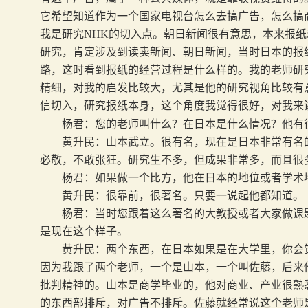
它希望知道作为一个国家电视台怎么去搞广告，怎么搞
我是研究
NHK
的切入点。朝日新闻很有意思，本来报纸
研究，肯定涉及到读卖新闻、朝日新闻，当时日本的报
路，这时看到报纸的经营过程是什么样的。我的老师研
精细，对我的启发比较大，尤其是他的研究视角比较有
信切入，研究报纸本身，这个角度我觉得很好，对我来
杨君：您的老师叫什么？在日本是什么情况？他有
黄升民：山本武立。很有名，现在是日本非常有名的
必敬，不敢张狂。研究生不多，但成果非常多，而且很
杨君：如果做一个比方，他在日本的地位或者学术地
黄升民：很靠前，很著名。只要一说起他都知道。
杨君：当时您跟着这么著名的大教授或者大家做课题
是现在这个样子。
黄升民：两个东西，在日本如果是在大学里，你会觉
因为我跟了两个老师，一个是山本，一个叫佐藤，后来
批判精神的。山本是商学毕业的，他对商业、产业很熟
的东西部排斥，对广告不排斥。佐藤就经常说这个老师