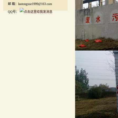
邮 箱：laotongxue1999@163.com
QQ号：