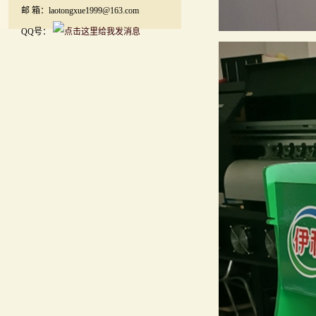
邮 箱：laotongxue1999@163.com
QQ号：